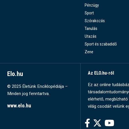
Pénzügy
Sport
Szórakozás
Tanulás
Utazás
Sport és szabadidő
Zene
Elo.hu
Az ELO.hu-ról
Ez az online tudásbázi
© 2025 Életünk Enciklopédiája –
társadalomtudományok
Minden jog fenntartva.
elérhető, megbízható 
www.elo.hu
világ csodáit velünk e