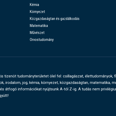
Kémia
Környezet
Közgazdaságtan és gazdálkodás
Matematika
Művészet
Orvostudomány
s tizenöt tudományterületet ölel fel: csillagászat, élettudományok, f
, irodalom, jog, kémia, környezet, közgazdaságtan, matematika, 
és átfogó információkat nyújtsunk A-tól Z-ig. A tudás nem privilégi
gyütt!