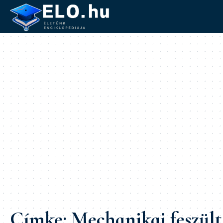
Címke:
Mechanikai feszült