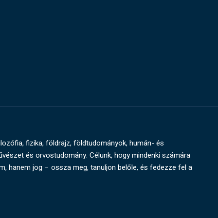
ilozófia, fizika, földrajz, földtudományok, humán- és
művészet és orvostudomány. Célunk, hogy mindenki számára
um, hanem jog – ossza meg, tanuljon belőle, és fedezze fel a