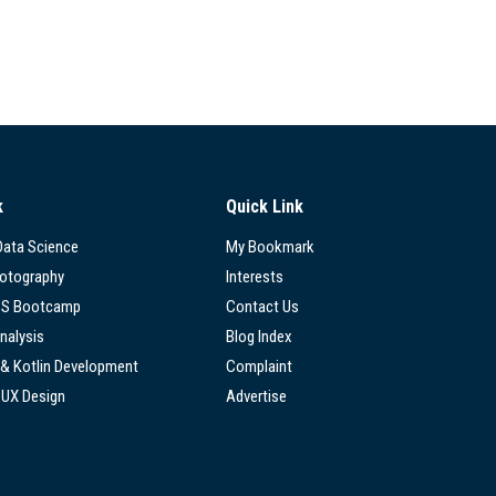
k
Quick Link
 Data Science
My Bookmark
hotography
Interests
SS Bootcamp
Contact Us
nalysis
Blog Index
 & Kotlin Development
Complaint
/UX Design
Advertise