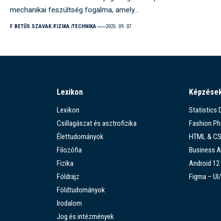
mechanikai feszültség fogalma, amely…
F BETŰS SZAVAK
FIZIKA
TECHNIKA
2025. 09. 07.
Lexikon
Képzése
Lexikon
Statistics
Csillagászat és asztrofizika
Fashion P
Élettudományok
HTML & C
Filozófia
Business A
Fizika
Android 12
Földrajz
Figma – UI
Földtudományok
Irodalom
Jog és intézmények