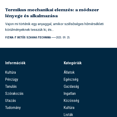
Termikus mechanikai elemzés: a módszer
lényege és alkalmazása
Vajon mi történik egy anyaggal, amikor szélsőséges hőmérsékleti
körülményeknek tesszük ki, és…
FIZIKA
T BETŰS SZAVAK
TECHNIKA
2025. 09. 25.
Információk
Kategóriák
Kultúra
Állatok
Pénzügy
Egészség
Tanulás
Gazdaság
Szórakozás
Ingatlan
Utazás
Közösség
Tudomány
Kultúra
Listák