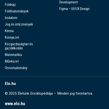
Development
Földrajz
Figma – UI/UX Design
Földtudományok
Irodalom
Jog és intézmények
Kémia
Környezet
Közgazdaságtan és
gazdálkodás
Matematika
Művészet
Orvostudomány
Elo.hu
© 2025 Életünk Enciklopédiája – Minden jog fenntartva.
www.elo.hu