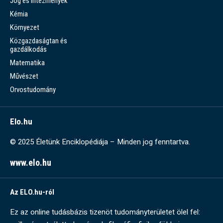
Jog és intézmények
Kémia
Környezet
Közgazdaságtan és
gazdálkodás
Matematika
Művészet
Orvostudomány
Elo.hu
© 2025 Életünk Enciklopédiája – Minden jog fenntartva.
www.elo.hu
Az ELO.hu-ról
Ez az online tudásbázis tizenöt tudományterületet ölel fel: