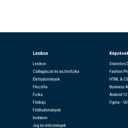
Lexikon
Képzése
Lexikon
Statistics
Csillagászat és asztrofizika
Fashion P
Élettudományok
HTML & C
Filozófia
Business A
Fizika
Android 12
Földrajz
Figma – UI
Földtudományok
Irodalom
Jog és intézmények