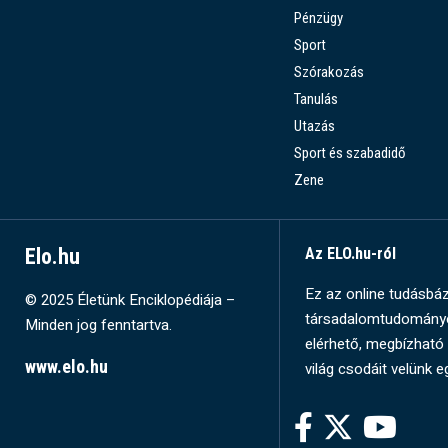
Pénzügy
Sport
Szórakozás
Tanulás
Utazás
Sport és szabadidő
Zene
Elo.hu
Az ELO.hu-ról
Ez az online tudásbázi
© 2025 Életünk Enciklopédiája –
társadalomtudományok
Minden jog fenntartva.
elérhető, megbízható 
www.elo.hu
világ csodáit velünk e