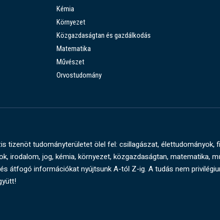
Kémia
Környezet
Közgazdaságtan és gazdálkodás
Matematika
Művészet
Orvostudomány
s tizenöt tudományterületet ölel fel: csillagászat, élettudományok, f
, irodalom, jog, kémia, környezet, közgazdaságtan, matematika, 
és átfogó információkat nyújtsunk A-tól Z-ig. A tudás nem privilégi
gyütt!