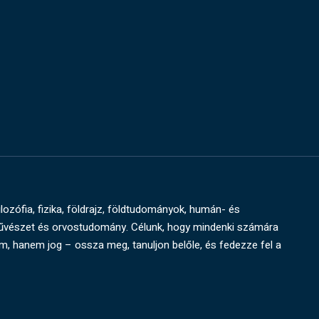
ilozófia, fizika, földrajz, földtudományok, humán- és
művészet és orvostudomány. Célunk, hogy mindenki számára
um, hanem jog – ossza meg, tanuljon belőle, és fedezze fel a