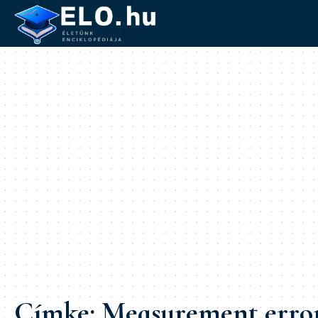
Címke:
Measurement erro