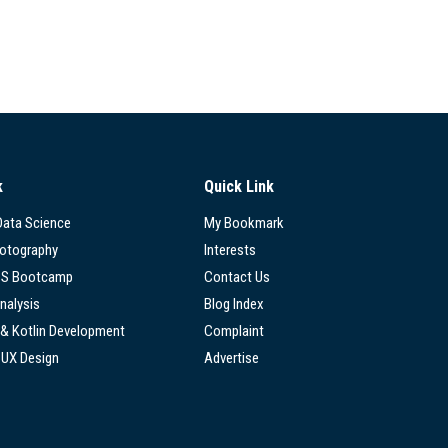
k
Quick Link
 Data Science
My Bookmark
hotography
Interests
SS Bootcamp
Contact Us
nalysis
Blog Index
 & Kotlin Development
Complaint
/UX Design
Advertise