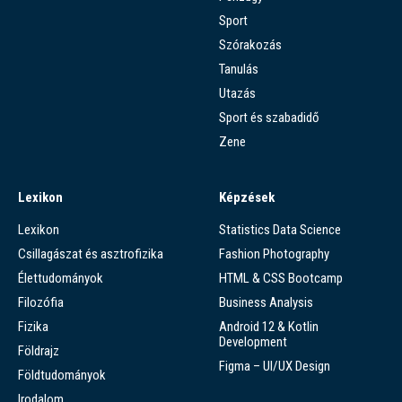
Sport
Szórakozás
Tanulás
Utazás
Sport és szabadidő
Zene
Lexikon
Képzések
Lexikon
Statistics Data Science
Csillagászat és asztrofizika
Fashion Photography
Élettudományok
HTML & CSS Bootcamp
Filozófia
Business Analysis
Fizika
Android 12 & Kotlin
Development
Földrajz
Figma – UI/UX Design
Földtudományok
Irodalom