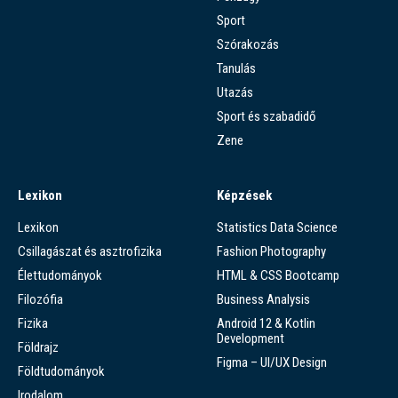
Sport
Szórakozás
Tanulás
Utazás
Sport és szabadidő
Zene
Lexikon
Képzések
Lexikon
Statistics Data Science
Csillagászat és asztrofizika
Fashion Photography
Élettudományok
HTML & CSS Bootcamp
Filozófia
Business Analysis
Fizika
Android 12 & Kotlin
Development
Földrajz
Figma – UI/UX Design
Földtudományok
Irodalom