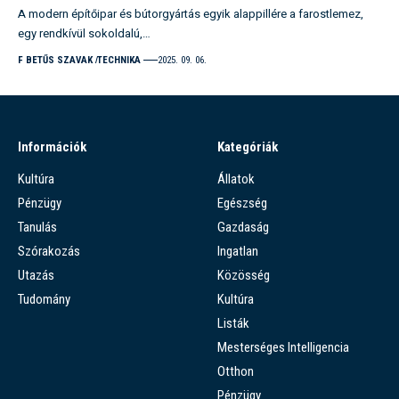
A modern építőipar és bútorgyártás egyik alappillére a farostlemez,
egy rendkívül sokoldalú,…
F BETŰS SZAVAK
TECHNIKA
2025. 09. 06.
Információk
Kategóriák
Kultúra
Állatok
Pénzügy
Egészség
Tanulás
Gazdaság
Szórakozás
Ingatlan
Utazás
Közösség
Tudomány
Kultúra
Listák
Mesterséges Intelligencia
Otthon
Pénzügy