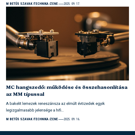
M BETŰS SZAVAK
TECHNIKA
ZENE
2025. 09. 17.
MC hangszedő: működése és összehasonlítása
az MM típussal
A bakelit lemezek reneszánsza az elmúlt évtizedek egyik
legizgalmasabb jelensége a hifi…
M BETŰS SZAVAK
TECHNIKA
ZENE
2025. 09. 16.