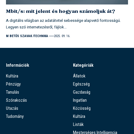
Mbit/s: mit jelent és hogyan számoljuk át?
A digitális világban az adatátvitel sebessége alapvető fontosságú.
Legyen szó internetezésről, fájlok…
M BETŰS SZAVAK
TECHNIKA
2025. 09. 16.
Információk
Kategóriák
Kultúra
Állatok
Pénzügy
Egészség
Tanulás
Gazdaság
Szórakozás
Ingatlan
Utazás
Közösség
Tudomány
Kultúra
Listák
Mesterséges Intelligencia