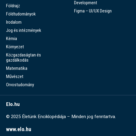
Development
Földrajz
Figma – UI/UX Design
Földtudományok
Irodalom
Jog és intézmények
Kémia
Környezet
Közgazdaságtan és
gazdálkodás
Matematika
Művészet
Orvostudomány
Elo.hu
© 2025 Életünk Enciklopédiája – Minden jog fenntartva.
www.elo.hu