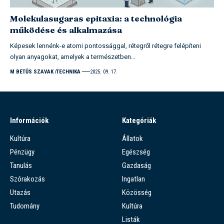
Molekulasugaras epitaxia: a technológia
működése és alkalmazása
Képesek lennénk-e atomi pontossággal, rétegről rétegre felépíteni
olyan anyagokat, amelyek a természetben…
M BETŰS SZAVAK
TECHNIKA
2025. 09. 17.
Információk
Kategóriák
Kultúra
Állatok
Pénzügy
Egészség
Tanulás
Gazdaság
Szórakozás
Ingatlan
Utazás
Közösség
Tudomány
Kultúra
Listák