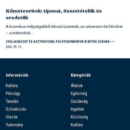
Kőmeteoritok: típusai, összetételük és
eredetük
A kozmikus mélységekből érkező üzenetek, az univerzum ősi hírnökei
– a meteoritok…
CSILLAGÁSZAT ÉS ASZTROFIZIKA
FÖLDTUDOMÁNYOK
K BETŰS SZAVAK
2025. 09. 13.
Információk
Kategóriák
Kultúra
Állatok
Pénzügy
Egészség
Tanulás
Gazdaság
Szórakozás
Ingatlan
Utazás
Közösség
Tudomány
Kultúra