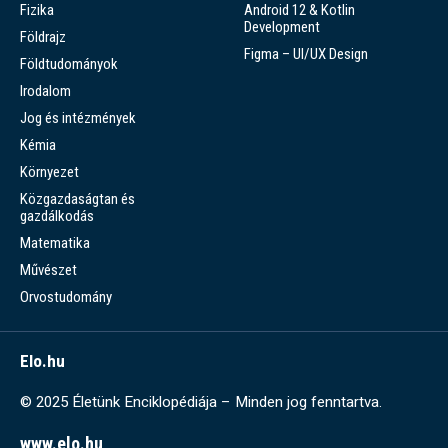
Fizika
Android 12 & Kotlin
Development
Földrajz
Figma – UI/UX Design
Földtudományok
Irodalom
Jog és intézmények
Kémia
Környezet
Közgazdaságtan és
gazdálkodás
Matematika
Művészet
Orvostudomány
Elo.hu
© 2025 Életünk Enciklopédiája – Minden jog fenntartva.
www.elo.hu