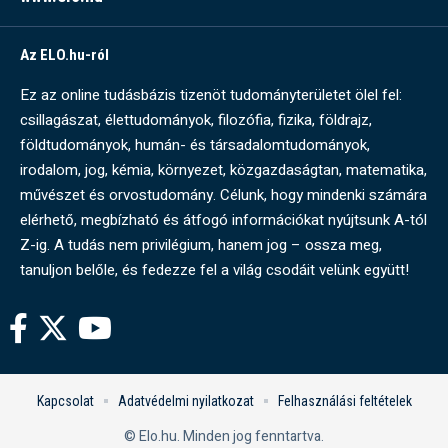
Az ELO.hu-ról
Ez az online tudásbázis tizenöt tudományterületet ölel fel:
csillagászat, élettudományok, filozófia, fizika, földrajz,
földtudományok, humán- és társadalomtudományok,
irodalom, jog, kémia, környezet, közgazdaságtan, matematika,
művészet és orvostudomány. Célunk, hogy mindenki számára
elérhető, megbízható és átfogó információkat nyújtsunk A-tól
Z-ig. A tudás nem privilégium, hanem jog – ossza meg,
tanuljon belőle, és fedezze fel a világ csodáit velünk együtt!
Kapcsolat
Adatvédelmi nyilatkozat
Felhasználási feltételek
© Elo.hu. Minden jog fenntartva.