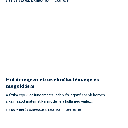
L BETŰS SZAVAK
MATEMATIKA
2025. 09. 14.
Hullámegyenlet: az elmélet lényege és
megoldásai
A fizika egyik legfundamentálisabb és legszélesebb körben
alkalmazott matematikai modellje a hullámegyenlet.…
FIZIKA
H BETŰS SZAVAK
MATEMATIKA
2025. 09. 10.