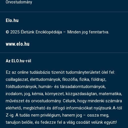
Orvostudomány
Elo.hu
© 2025 Életünk Enciklopédiája – Minden jog fenntartva.
www.elo.hu
Az ELO.hu-ról
Ez az online tudásbázis tizenöt tudományterületet ölel fel:
csillagászat, élettudományok, filozófia, fizika, földrajz,
földtudományok, humán- és társadalomtudományok,
irodalom, jog, kémia, környezet, közgazdaságtan, matematika,
művészet és orvostudomány. Célunk, hogy mindenki számára
elérhető, megbízható és átfogó információkat nyújtsunk A-tól
Z-ig. A tudás nem privilégium, hanem jog – ossza meg,
tanuljon belőle, és fedezze fel a világ csodáit velünk együtt!