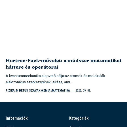
Hartree-Fock-művelet: a módszer matematikai
háttere és operátorai
A kvantummechanika alapvető célja az atomok és molekulák
elektronikus szerkezetének leírása, ami…
FIZIKA
H BETŰS SZAVAK
KÉMIA
MATEMATIKA
2025. 09. 09.
Információk
Kategóriák