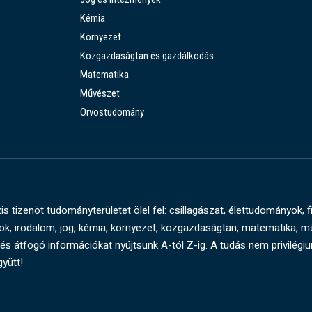
Kémia
Környezet
Közgazdaságtan és gazdálkodás
Matematika
Művészet
Orvostudomány
s tizenöt tudományterületet ölel fel: csillagászat, élettudományok, f
, irodalom, jog, kémia, környezet, közgazdaságtan, matematika, 
és átfogó információkat nyújtsunk A-tól Z-ig. A tudás nem privilégi
gyütt!