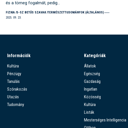
és a tömeg fogalmát, pedig…
FIZIKA
S-SZ BETŰS SZAVAK
TERMÉSZETTUDOMÁNYOK (ÁLTALÁNOS)
2025. 09. 23.
Információk
Kategóriák
Kultúra
Állatok
Pénzügy
Egészség
Tanulás
Gazdaság
Szórakozás
Ingatlan
Utazás
Közösség
Tudomány
Kultúra
Listák
Mesterséges Intelligencia
Otthon