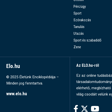
Pénzügy
Sport
Szórakozás
Tanulás
Utazás
Sport és szabadidő
Zene
Elo.hu
Az ELO.hu-ról
Ez az online tudásbázi
© 2025 Életünk Enciklopédiája –
társadalomtudományok
Minden jog fenntartva.
elérhető, megbízható 
www.elo.hu
világ csodáit velünk e