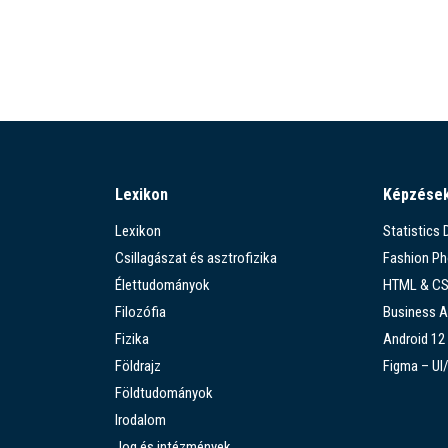
Lexikon
Képzése
Lexikon
Statistics
Csillagászat és asztrofizika
Fashion P
Élettudományok
HTML & C
Filozófia
Business A
Fizika
Android 12
Földrajz
Figma – UI
Földtudományok
Irodalom
Jog és intézmények