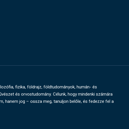
ilozófia, fizika, földrajz, földtudományok, humán- és
művészet és orvostudomány. Célunk, hogy mindenki számára
um, hanem jog – ossza meg, tanuljon belőle, és fedezze fel a