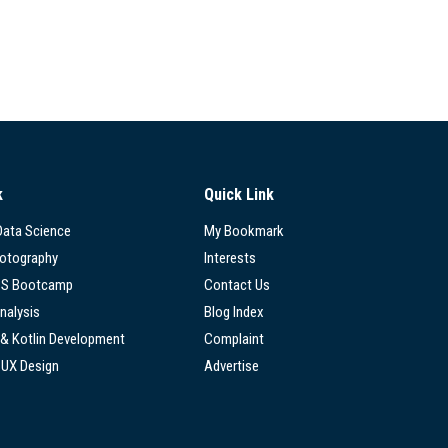
k
Quick Link
 Data Science
My Bookmark
hotography
Interests
SS Bootcamp
Contact Us
nalysis
Blog Index
 & Kotlin Development
Complaint
/UX Design
Advertise