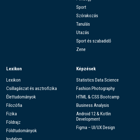
Sport
Szórakozás
Tanulás
Utazás
Sport és szabadidő
Zene
Lexikon
Képzések
Lexikon
Statistics Data Science
Csillagászat és asztrofizika
Fashion Photography
Élettudományok
HTML & CSS Bootcamp
Filozófia
Business Analysis
Fizika
Android 12 & Kotlin
Development
Földrajz
Figma – UI/UX Design
Földtudományok
Irodalom