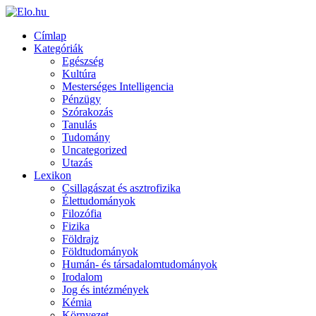
Címlap
Kategóriák
Egészség
Kultúra
Mesterséges Intelligencia
Pénzügy
Szórakozás
Tanulás
Tudomány
Uncategorized
Utazás
Lexikon
Csillagászat és asztrofizika
Élettudományok
Filozófia
Fizika
Földrajz
Földtudományok
Humán- és társadalomtudományok
Irodalom
Jog és intézmények
Kémia
Környezet