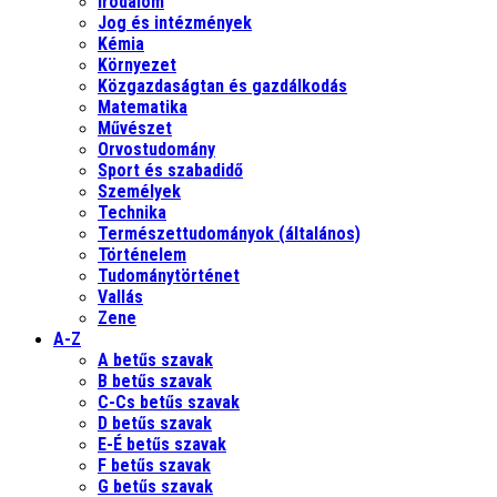
Irodalom
Jog és intézmények
Kémia
Környezet
Közgazdaságtan és gazdálkodás
Matematika
Művészet
Orvostudomány
Sport és szabadidő
Személyek
Technika
Természettudományok (általános)
Történelem
Tudománytörténet
Vallás
Zene
A-Z
A betűs szavak
B betűs szavak
C-Cs betűs szavak
D betűs szavak
E-É betűs szavak
F betűs szavak
G betűs szavak