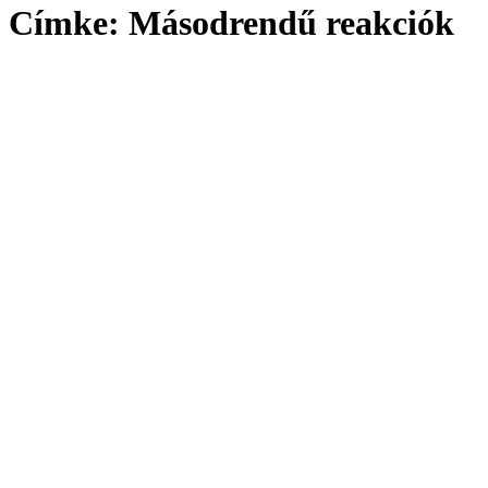
Címke:
Másodrendű reakciók