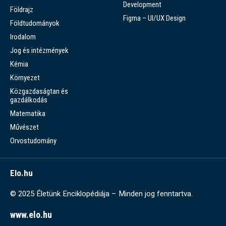
Development
Földrajz
Figma – UI/UX Design
Földtudományok
Irodalom
Jog és intézmények
Kémia
Környezet
Közgazdaságtan és
gazdálkodás
Matematika
Művészet
Orvostudomány
Elo.hu
© 2025 Életünk Enciklopédiája – Minden jog fenntartva.
www.elo.hu