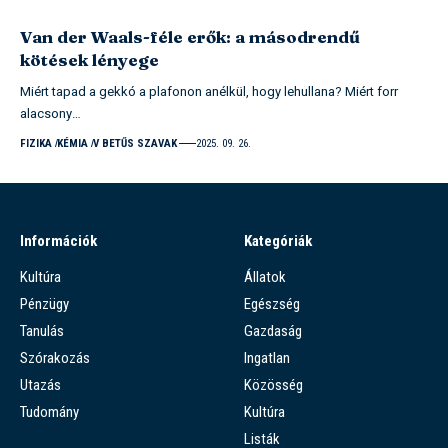
Van der Waals-féle erők: a másodrendű
kötések lényege
Miért tapad a gekkó a plafonon anélkül, hogy lehullana? Miért forr
alacsony…
FIZIKA
KÉMIA
V BETŰS SZAVAK
2025. 09. 26.
Információk
Kategóriák
Kultúra
Állatok
Pénzügy
Egészség
Tanulás
Gazdaság
Szórakozás
Ingatlan
Utazás
Közösség
Tudomány
Kultúra
Listák