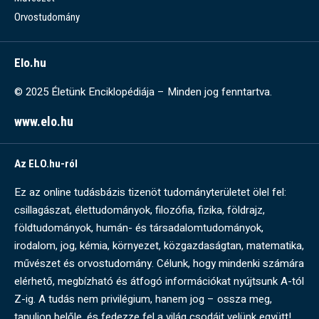
Orvostudomány
Elo.hu
© 2025 Életünk Enciklopédiája – Minden jog fenntartva.
www.elo.hu
Az ELO.hu-ról
Ez az online tudásbázis tizenöt tudományterületet ölel fel:
csillagászat, élettudományok, filozófia, fizika, földrajz,
földtudományok, humán- és társadalomtudományok,
irodalom, jog, kémia, környezet, közgazdaságtan, matematika,
művészet és orvostudomány. Célunk, hogy mindenki számára
elérhető, megbízható és átfogó információkat nyújtsunk A-tól
Z-ig. A tudás nem privilégium, hanem jog – ossza meg,
tanuljon belőle, és fedezze fel a világ csodáit velünk együtt!