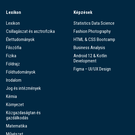
Lexikon
Képzések
Lexikon
Statistics Data Science
Csillagászat és asztrofizika
Fashion Photography
Élettudományok
HTML & CSS Bootcamp
Filozófia
Business Analysis
Fizika
Android 12 & Kotlin
Development
Földrajz
Figma – UI/UX Design
Földtudományok
Irodalom
Jog és intézmények
Kémia
Környezet
Közgazdaságtan és
gazdálkodás
Matematika
Művészet