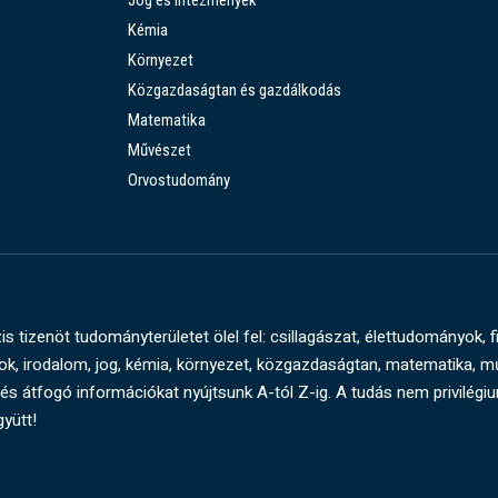
Jog és intézmények
Kémia
Környezet
Közgazdaságtan és gazdálkodás
Matematika
Művészet
Orvostudomány
s tizenöt tudományterületet ölel fel: csillagászat, élettudományok, f
, irodalom, jog, kémia, környezet, közgazdaságtan, matematika, 
és átfogó információkat nyújtsunk A-tól Z-ig. A tudás nem privilégi
gyütt!