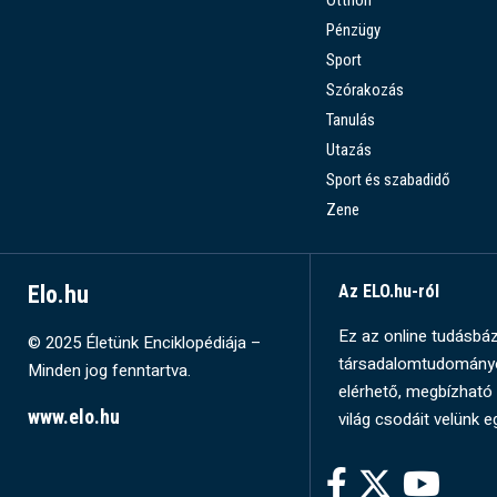
Otthon
Pénzügy
Sport
Szórakozás
Tanulás
Utazás
Sport és szabadidő
Zene
Elo.hu
Az ELO.hu-ról
Ez az online tudásbázi
© 2025 Életünk Enciklopédiája –
társadalomtudományok
Minden jog fenntartva.
elérhető, megbízható 
www.elo.hu
világ csodáit velünk e