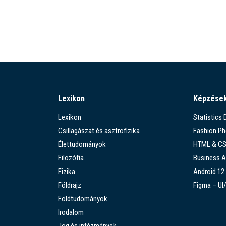
Lexikon
Képzése
Lexikon
Statistics
Csillagászat és asztrofizika
Fashion P
Élettudományok
HTML & C
Filozófia
Business A
Fizika
Android 12
Földrajz
Figma – UI
Földtudományok
Irodalom