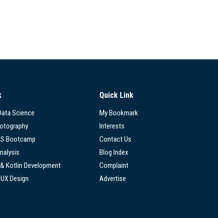
k
Quick Link
 Data Science
My Bookmark
hotography
Interests
SS Bootcamp
Contact Us
nalysis
Blog Index
 & Kotlin Development
Complaint
/UX Design
Advertise