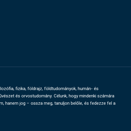
ilozófia, fizika, földrajz, földtudományok, humán- és
művészet és orvostudomány. Célunk, hogy mindenki számára
um, hanem jog – ossza meg, tanuljon belőle, és fedezze fel a