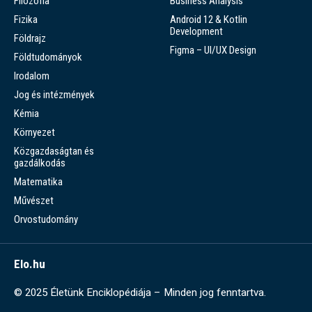
Filozófia
Business Analysis
Fizika
Android 12 & Kotlin
Development
Földrajz
Figma – UI/UX Design
Földtudományok
Irodalom
Jog és intézmények
Kémia
Környezet
Közgazdaságtan és
gazdálkodás
Matematika
Művészet
Orvostudomány
Elo.hu
© 2025 Életünk Enciklopédiája – Minden jog fenntartva.