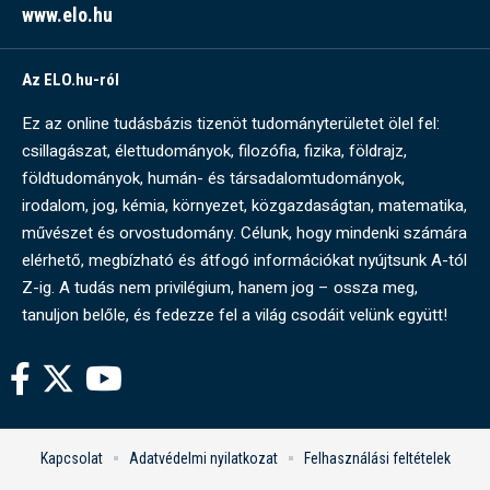
www.elo.hu
Az ELO.hu-ról
Ez az online tudásbázis tizenöt tudományterületet ölel fel:
csillagászat, élettudományok, filozófia, fizika, földrajz,
földtudományok, humán- és társadalomtudományok,
irodalom, jog, kémia, környezet, közgazdaságtan, matematika,
művészet és orvostudomány. Célunk, hogy mindenki számára
elérhető, megbízható és átfogó információkat nyújtsunk A-tól
Z-ig. A tudás nem privilégium, hanem jog – ossza meg,
tanuljon belőle, és fedezze fel a világ csodáit velünk együtt!
Kapcsolat
Adatvédelmi nyilatkozat
Felhasználási feltételek