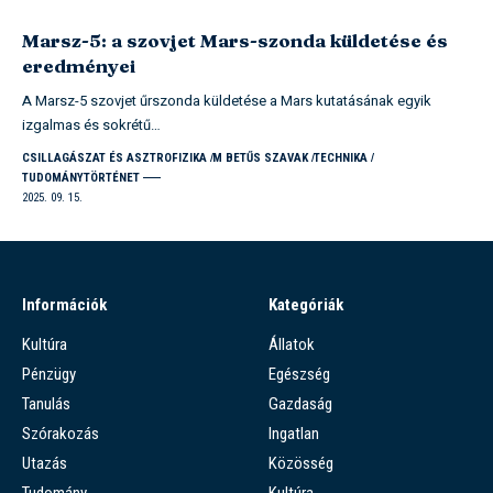
Marsz-5: a szovjet Mars-szonda küldetése és
eredményei
A Marsz-5 szovjet űrszonda küldetése a Mars kutatásának egyik
izgalmas és sokrétű…
CSILLAGÁSZAT ÉS ASZTROFIZIKA
M BETŰS SZAVAK
TECHNIKA
TUDOMÁNYTÖRTÉNET
2025. 09. 15.
Információk
Kategóriák
Kultúra
Állatok
Pénzügy
Egészség
Tanulás
Gazdaság
Szórakozás
Ingatlan
Utazás
Közösség
Tudomány
Kultúra