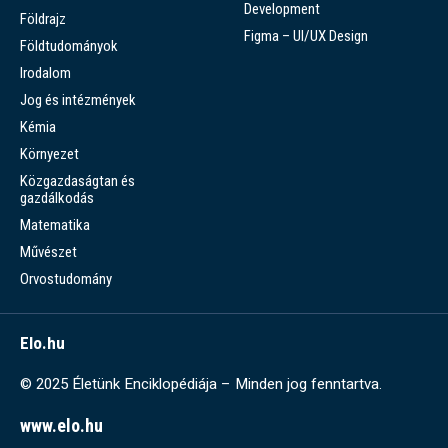
Development
Földrajz
Figma – UI/UX Design
Földtudományok
Irodalom
Jog és intézmények
Kémia
Környezet
Közgazdaságtan és
gazdálkodás
Matematika
Művészet
Orvostudomány
Elo.hu
© 2025 Életünk Enciklopédiája – Minden jog fenntartva.
www.elo.hu