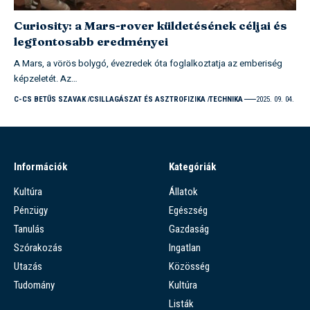
Curiosity: a Mars-rover küldetésének céljai és
legfontosabb eredményei
A Mars, a vörös bolygó, évezredek óta foglalkoztatja az emberiség
képzeletét. Az…
C-CS BETŰS SZAVAK
CSILLAGÁSZAT ÉS ASZTROFIZIKA
TECHNIKA
2025. 09. 04.
Információk
Kategóriák
Kultúra
Állatok
Pénzügy
Egészség
Tanulás
Gazdaság
Szórakozás
Ingatlan
Utazás
Közösség
Tudomány
Kultúra
Listák