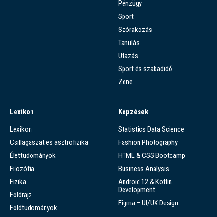
Pénzügy
Sport
Szórakozás
Tanulás
Utazás
Sport és szabadidő
Zene
Lexikon
Képzések
Lexikon
Statistics Data Science
Csillagászat és asztrofizika
Fashion Photography
Élettudományok
HTML & CSS Bootcamp
Filozófia
Business Analysis
Fizika
Android 12 & Kotlin
Development
Földrajz
Figma – UI/UX Design
Földtudományok