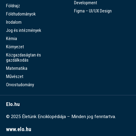
Development
Földrajz
Figma – UI/UX Design
Földtudományok
Irodalom
Jog és intézmények
Kémia
Környezet
Közgazdaságtan és
gazdálkodás
Matematika
Művészet
Orvostudomány
Elo.hu
© 2025 Életünk Enciklopédiája – Minden jog fenntartva.
www.elo.hu