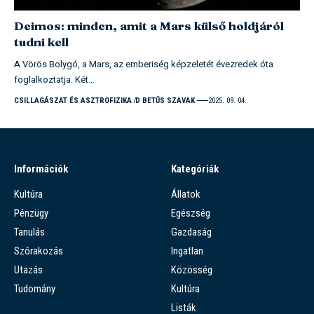
Deimos: minden, amit a Mars külső holdjáról
tudni kell
A Vörös Bolygó, a Mars, az emberiség képzeletét évezredek óta
foglalkoztatja. Két…
CSILLAGÁSZAT ÉS ASZTROFIZIKA
D BETŰS SZAVAK
2025. 09. 04.
Információk
Kategóriák
Kultúra
Állatok
Pénzügy
Egészség
Tanulás
Gazdaság
Szórakozás
Ingatlan
Utazás
Közösség
Tudomány
Kultúra
Listák