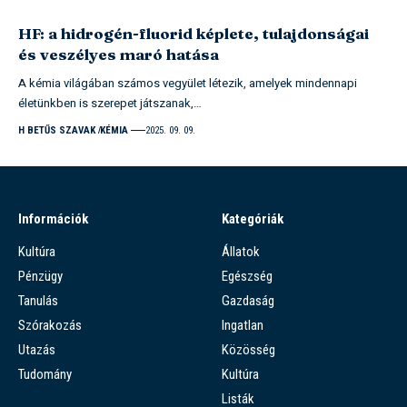
HF: a hidrogén-fluorid képlete, tulajdonságai
és veszélyes maró hatása
A kémia világában számos vegyület létezik, amelyek mindennapi
életünkben is szerepet játszanak,…
H BETŰS SZAVAK
KÉMIA
2025. 09. 09.
Információk
Kategóriák
Kultúra
Állatok
Pénzügy
Egészség
Tanulás
Gazdaság
Szórakozás
Ingatlan
Utazás
Közösség
Tudomány
Kultúra
Listák