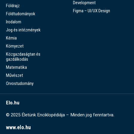
Development
Földrajz
Figma – UI/UX Design
Földtudományok
Irodalom
Jog és intézmények
Kémia
Környezet
Közgazdaságtan és
gazdálkodás
Matematika
Művészet
Orvostudomány
Elo.hu
© 2025 Életünk Enciklopédiája – Minden jog fenntartva.
www.elo.hu