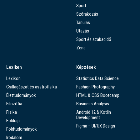
Sport
Szórakozás
Tanulás
Utazás
Sport és szabadidő
Zene
Lexikon
Képzések
Lexikon
Statistics Data Science
Csillagászat és asztrofizika
Fashion Photography
Élettudományok
HTML & CSS Bootcamp
Filozófia
Business Analysis
Fizika
Android 12 & Kotlin
Development
Földrajz
Figma – UI/UX Design
Földtudományok
Irodalom