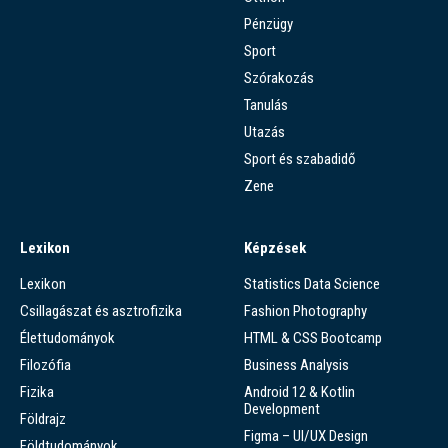
Pénzügy
Sport
Szórakozás
Tanulás
Utazás
Sport és szabadidő
Zene
Lexikon
Képzések
Lexikon
Statistics Data Science
Csillagászat és asztrofizika
Fashion Photography
Élettudományok
HTML & CSS Bootcamp
Filozófia
Business Analysis
Fizika
Android 12 & Kotlin
Development
Földrajz
Figma – UI/UX Design
Földtudományok