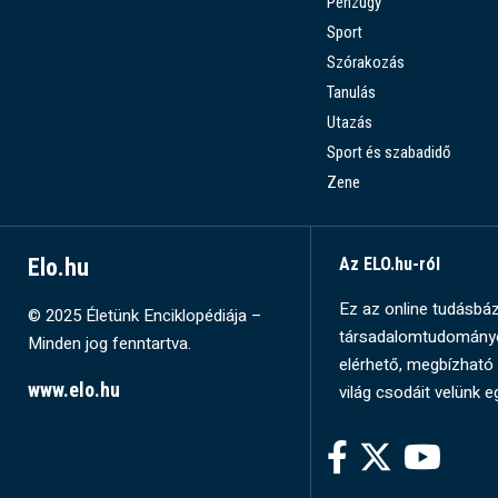
Pénzügy
Sport
Szórakozás
Tanulás
Utazás
Sport és szabadidő
Zene
Elo.hu
Az ELO.hu-ról
Ez az online tudásbázi
© 2025 Életünk Enciklopédiája –
társadalomtudományok
Minden jog fenntartva.
elérhető, megbízható 
www.elo.hu
világ csodáit velünk e