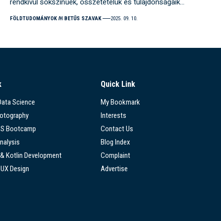
rendkívül sokszínűek, összetételük és tulajdonságaik…
FÖLDTUDOMÁNYOK
H BETŰS SZAVAK
2025. 09. 10.
k
Quick Link
 Data Science
My Bookmark
hotography
Interests
SS Bootcamp
Contact Us
nalysis
Blog Index
 & Kotlin Development
Complaint
/UX Design
Advertise