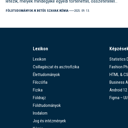
létezik, melyek mindegyike egyedi történettel, összetétellel…
FÖLDTUDOMÁNYOK
K BETŰS SZAVAK
KÉMIA
2025. 09. 13.
Lexikon
Képzése
Lexikon
Statistics
Csillagászat és asztrofizika
Fashion P
Élettudományok
HTML & C
Filozófia
Business A
Fizika
Android 12
Földrajz
Figma – UI
Földtudományok
Irodalom
Jog és intézmények