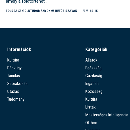
amely a földtörténet…
FÖLDRAJZ
FÖLDTUDOMÁNYOK
M BETŰS SZAVAK
2025. 09. 15.
Információk
Kategóriák
Kultúra
Állatok
Pénzügy
Egészség
Tanulás
Gazdaság
Szórakozás
Ingatlan
Utazás
Közösség
Tudomány
Kultúra
Listák
Mesterséges Intelligencia
Otthon