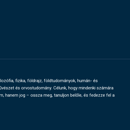
ilozófia, fizika, földrajz, földtudományok, humán- és
művészet és orvostudomány. Célunk, hogy mindenki számára
um, hanem jog – ossza meg, tanuljon belőle, és fedezze fel a