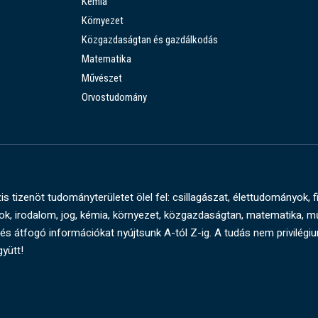
Kémia
Környezet
Közgazdaságtan és gazdálkodás
Matematika
Művészet
Orvostudomány
s tizenöt tudományterületet ölel fel: csillagászat, élettudományok, f
, irodalom, jog, kémia, környezet, közgazdaságtan, matematika, 
és átfogó információkat nyújtsunk A-tól Z-ig. A tudás nem privilégi
gyütt!