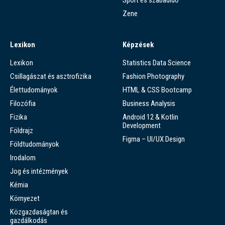
Sport és szabadidő
Zene
Lexikon
Képzések
Lexikon
Statistics Data Science
Csillagászat és asztrofizika
Fashion Photography
Élettudományok
HTML & CSS Bootcamp
Filozófia
Business Analysis
Fizika
Android 12 & Kotlin
Development
Földrajz
Figma – UI/UX Design
Földtudományok
Irodalom
Jog és intézmények
Kémia
Környezet
Közgazdaságtan és
gazdálkodás