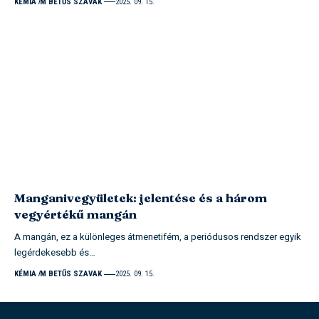
KÉMIA
M BETŰS SZAVAK
2025. 09. 15.
Manganivegyületek: jelentése és a három
vegyértékű mangán
A mangán, ez a különleges átmenetifém, a periódusos rendszer egyik
legérdekesebb és…
KÉMIA
M BETŰS SZAVAK
2025. 09. 15.