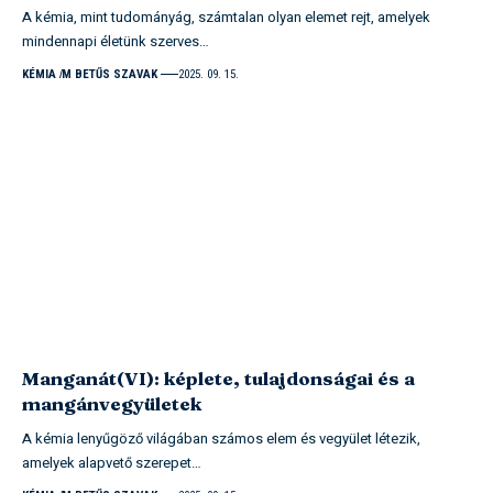
A kémia, mint tudományág, számtalan olyan elemet rejt, amelyek
mindennapi életünk szerves…
KÉMIA
M BETŰS SZAVAK
2025. 09. 15.
Manganát(VI): képlete, tulajdonságai és a
mangánvegyületek
A kémia lenyűgöző világában számos elem és vegyület létezik,
amelyek alapvető szerepet…