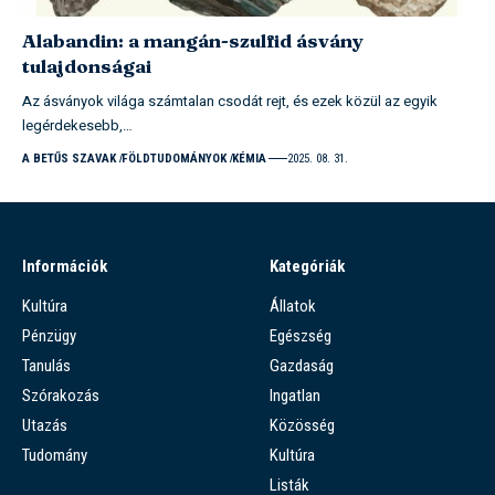
Alabandin: a mangán-szulfid ásvány
tulajdonságai
Az ásványok világa számtalan csodát rejt, és ezek közül az egyik
legérdekesebb,…
A BETŰS SZAVAK
FÖLDTUDOMÁNYOK
KÉMIA
2025. 08. 31.
Információk
Kategóriák
Kultúra
Állatok
Pénzügy
Egészség
Tanulás
Gazdaság
Szórakozás
Ingatlan
Utazás
Közösség
Tudomány
Kultúra
Listák