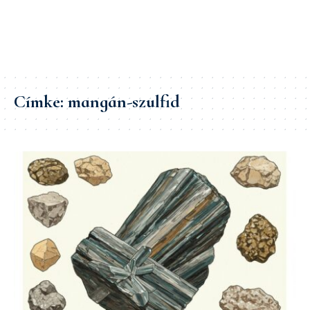
Címke:
mangán-szulfid