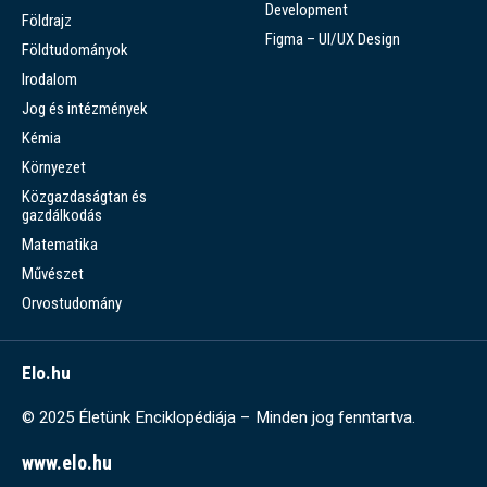
Development
Földrajz
Figma – UI/UX Design
Földtudományok
Irodalom
Jog és intézmények
Kémia
Környezet
Közgazdaságtan és
gazdálkodás
Matematika
Művészet
Orvostudomány
Elo.hu
© 2025 Életünk Enciklopédiája – Minden jog fenntartva.
www.elo.hu