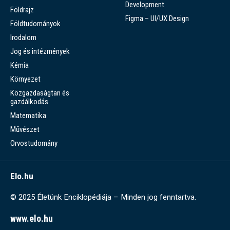
Development
Földrajz
Figma – UI/UX Design
Földtudományok
Irodalom
Jog és intézmények
Kémia
Környezet
Közgazdaságtan és
gazdálkodás
Matematika
Művészet
Orvostudomány
Elo.hu
© 2025 Életünk Enciklopédiája – Minden jog fenntartva.
www.elo.hu