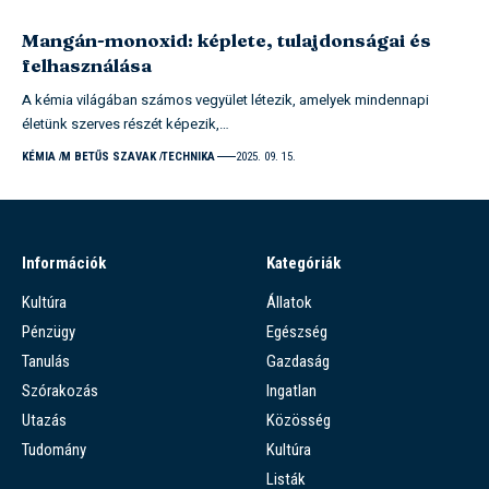
Mangán-monoxid: képlete, tulajdonságai és
felhasználása
A kémia világában számos vegyület létezik, amelyek mindennapi
életünk szerves részét képezik,…
KÉMIA
M BETŰS SZAVAK
TECHNIKA
2025. 09. 15.
Információk
Kategóriák
Kultúra
Állatok
Pénzügy
Egészség
Tanulás
Gazdaság
Szórakozás
Ingatlan
Utazás
Közösség
Tudomány
Kultúra
Listák