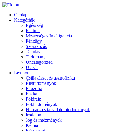
Címlap
Kategóriák
Egészség
Kultúra
Mesterséges Intelligencia
Pénzügy
Szórakozás
Tanulás
Tudomány
Uncategorized
Utazás
Lexikon
Csillagászat és asztrofizika
Élettudományok
Filozófia
Fizika
Földrajz
Földtudományok
Humán- és társadalomtudományok
Irodalom
Jog és intézmények
Kémia
Környezet