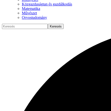
Közgazdaságtan és gazdálkodás
Matematika
Művészet
Orvostudomány