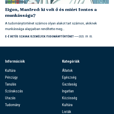
Eigen, Manfred: ki volt ő és miért fontos a
munkássága?
A tudománytörténet számos olyan alakot tart számon, akiknek
munkássága alapjaiban rendítette meg…
E-É BETŰS SZAVAK
SZEMÉLYEK
TUDOMÁNYTÖRTÉNET
2025. 09. 05.
Információk
Kategóriák
Kultúra
Állatok
Pénzügy
Egészség
Tanulás
Gazdaság
Szórakozás
Ingatlan
Utazás
Közösség
Tudomány
Kultúra
Listák