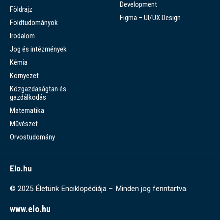
Development
Földrajz
Figma – UI/UX Design
Földtudományok
Irodalom
Jog és intézmények
Kémia
Környezet
Közgazdaságtan és
gazdálkodás
Matematika
Művészet
Orvostudomány
Elo.hu
© 2025 Életünk Enciklopédiája – Minden jog fenntartva.
www.elo.hu