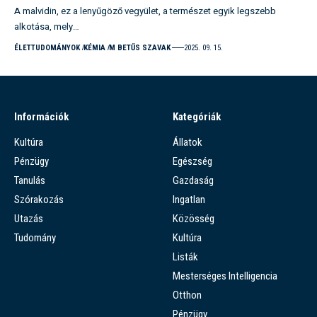
A malvidin, ez a lenyűgöző vegyület, a természet egyik legszebb
alkotása, mely…
ÉLETTUDOMÁNYOK
KÉMIA
M BETŰS SZAVAK
2025. 09. 15.
Információk
Kategóriák
Kultúra
Állatok
Pénzügy
Egészség
Tanulás
Gazdaság
Szórakozás
Ingatlan
Utazás
Közösség
Tudomány
Kultúra
Listák
Mesterséges Intelligencia
Otthon
Pénzügy