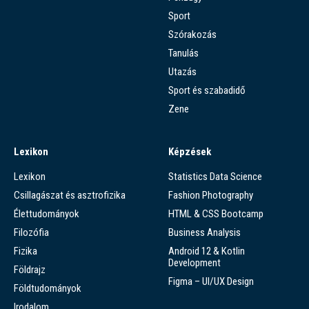
Sport
Szórakozás
Tanulás
Utazás
Sport és szabadidő
Zene
Lexikon
Képzések
Lexikon
Statistics Data Science
Csillagászat és asztrofizika
Fashion Photography
Élettudományok
HTML & CSS Bootcamp
Filozófia
Business Analysis
Fizika
Android 12 & Kotlin
Development
Földrajz
Figma – UI/UX Design
Földtudományok
Irodalom