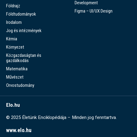
Development
Földrajz
Figma – UI/UX Design
Földtudományok
Irodalom
Jog és intézmények
Kémia
Környezet
Közgazdaságtan és
gazdálkodás
Matematika
Művészet
Orvostudomány
Elo.hu
© 2025 Életünk Enciklopédiája – Minden jog fenntartva.
www.elo.hu