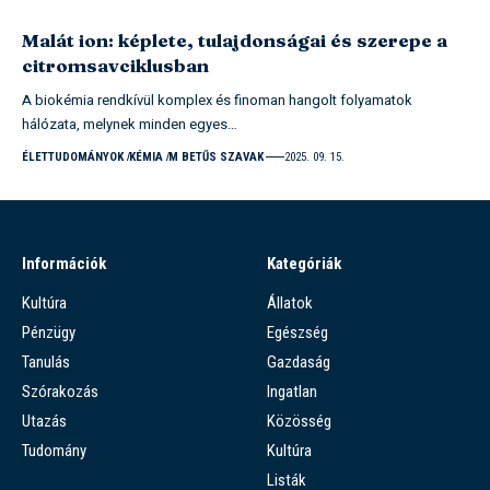
Malát ion: képlete, tulajdonságai és szerepe a
citromsavciklusban
A biokémia rendkívül komplex és finoman hangolt folyamatok
hálózata, melynek minden egyes…
ÉLETTUDOMÁNYOK
KÉMIA
M BETŰS SZAVAK
2025. 09. 15.
Információk
Kategóriák
Kultúra
Állatok
Pénzügy
Egészség
Tanulás
Gazdaság
Szórakozás
Ingatlan
Utazás
Közösség
Tudomány
Kultúra
Listák