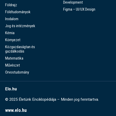
Development
Földrajz
Figma – UI/UX Design
Földtudományok
Irodalom
Jog és intézmények
Kémia
Környezet
Közgazdaságtan és
gazdálkodás
Matematika
Művészet
Orvostudomány
Elo.hu
© 2025 Életünk Enciklopédiája – Minden jog fenntartva.
www.elo.hu