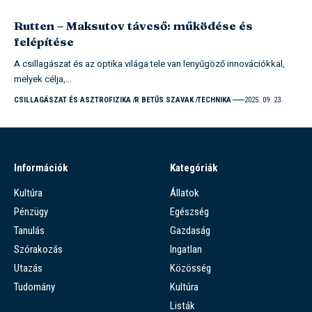
Rutten – Maksutov távcső: működése és
felépítése
A csillagászat és az optika világa tele van lenyűgöző innovációkkal,
melyek célja,…
CSILLAGÁSZAT ÉS ASZTROFIZIKA
R BETŰS SZAVAK
TECHNIKA
2025. 09. 23.
Információk
Kategóriák
Kultúra
Állatok
Pénzügy
Egészség
Tanulás
Gazdaság
Szórakozás
Ingatlan
Utazás
Közösség
Tudomány
Kultúra
Listák