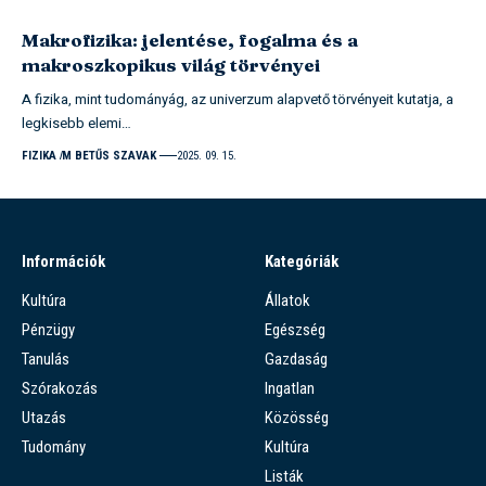
Makrofizika: jelentése, fogalma és a
makroszkopikus világ törvényei
A fizika, mint tudományág, az univerzum alapvető törvényeit kutatja, a
legkisebb elemi…
FIZIKA
M BETŰS SZAVAK
2025. 09. 15.
Információk
Kategóriák
Kultúra
Állatok
Pénzügy
Egészség
Tanulás
Gazdaság
Szórakozás
Ingatlan
Utazás
Közösség
Tudomány
Kultúra
Listák