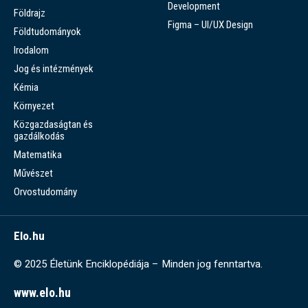
Development
Földrajz
Figma – UI/UX Design
Földtudományok
Irodalom
Jog és intézmények
Kémia
Környezet
Közgazdaságtan és
gazdálkodás
Matematika
Művészet
Orvostudomány
Elo.hu
© 2025 Életünk Enciklopédiája – Minden jog fenntartva.
www.elo.hu