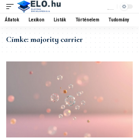
Állatok
Lexikon
Listák
Történelem
Tudomány
Címke:
majority carrier