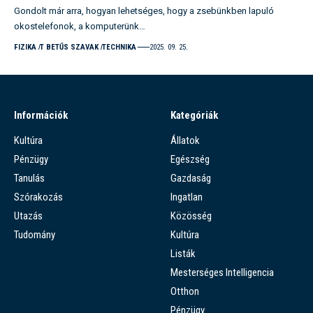
Gondolt már arra, hogyan lehetséges, hogy a zsebünkben lapuló
okostelefonok, a komputerünk…
FIZIKA
T BETŰS SZAVAK
TECHNIKA
2025. 09. 25.
Információk
Kategóriák
Kultúra
Állatok
Pénzügy
Egészség
Tanulás
Gazdaság
Szórakozás
Ingatlan
Utazás
Közösség
Tudomány
Kultúra
Listák
Mesterséges Intelligencia
Otthon
Pénzügy