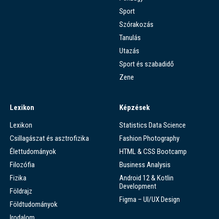
Sport
Szórakozás
Tanulás
Utazás
Sport és szabadidő
Zene
Lexikon
Képzések
Lexikon
Statistics Data Science
Csillagászat és asztrofizika
Fashion Photography
Élettudományok
HTML & CSS Bootcamp
Filozófia
Business Analysis
Fizika
Android 12 & Kotlin
Development
Földrajz
Figma – UI/UX Design
Földtudományok
Irodalom