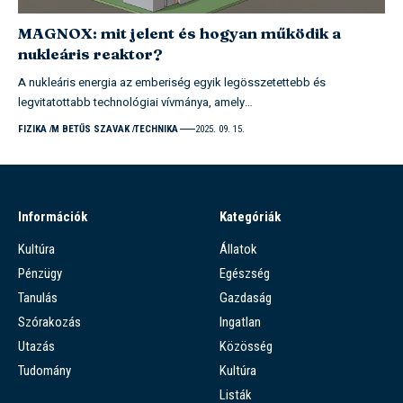
MAGNOX: mit jelent és hogyan működik a
nukleáris reaktor?
A nukleáris energia az emberiség egyik legösszetettebb és
legvitatottabb technológiai vívmánya, amely…
FIZIKA
M BETŰS SZAVAK
TECHNIKA
2025. 09. 15.
Információk
Kategóriák
Kultúra
Állatok
Pénzügy
Egészség
Tanulás
Gazdaság
Szórakozás
Ingatlan
Utazás
Közösség
Tudomány
Kultúra
Listák