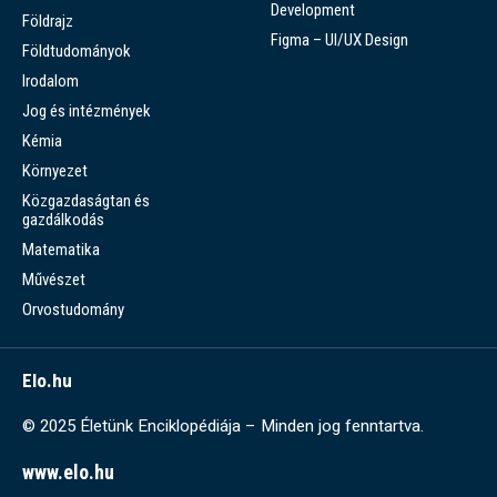
Development
Földrajz
Figma – UI/UX Design
Földtudományok
Irodalom
Jog és intézmények
Kémia
Környezet
Közgazdaságtan és
gazdálkodás
Matematika
Művészet
Orvostudomány
Elo.hu
© 2025 Életünk Enciklopédiája – Minden jog fenntartva.
www.elo.hu