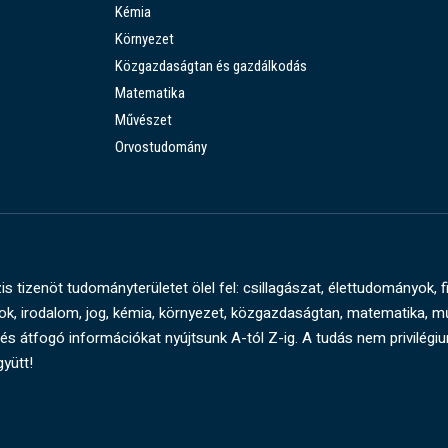
Kémia
Környezet
Közgazdaságtan és gazdálkodás
Matematika
Művészet
Orvostudomány
s tizenöt tudományterületet ölel fel: csillagászat, élettudományok, f
, irodalom, jog, kémia, környezet, közgazdaságtan, matematika, 
és átfogó információkat nyújtsunk A-tól Z-ig. A tudás nem privilégi
gyütt!