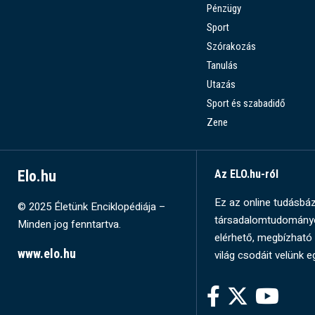
Pénzügy
Sport
Szórakozás
Tanulás
Utazás
Sport és szabadidő
Zene
Elo.hu
Az ELO.hu-ról
Ez az online tudásbázi
© 2025 Életünk Enciklopédiája –
társadalomtudományok
Minden jog fenntartva.
elérhető, megbízható 
www.elo.hu
világ csodáit velünk e