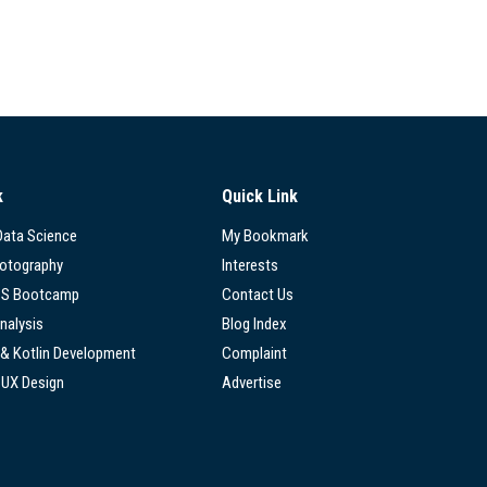
k
Quick Link
 Data Science
My Bookmark
hotography
Interests
SS Bootcamp
Contact Us
nalysis
Blog Index
 & Kotlin Development
Complaint
/UX Design
Advertise