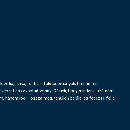
ilozófia, fizika, földrajz, földtudományok, humán- és
művészet és orvostudomány. Célunk, hogy mindenki számára
um, hanem jog – ossza meg, tanuljon belőle, és fedezze fel a