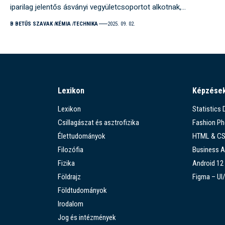
iparilag jelentős ásványi vegyületcsoportot alkotnak,…
B BETŰS SZAVAK
KÉMIA
TECHNIKA
2025. 09. 02.
Lexikon
Képzése
Lexikon
Statistics
Csillagászat és asztrofizika
Fashion P
Élettudományok
HTML & C
Filozófia
Business A
Fizika
Android 12
Földrajz
Figma – UI
Földtudományok
Irodalom
Jog és intézmények