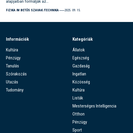
alapjaiban formálják az…
FIZIKA
M BETŰS SZAVAK
TECHNIKA
2025. 09. 15.
Információk
Kategóriák
Kultúra
Állatok
Pénzügy
Egészség
Tanulás
Gazdaság
Szórakozás
Ingatlan
Utazás
Közösség
Tudomány
Kultúra
Listák
Mesterséges Intelligencia
Otthon
Pénzügy
Sport