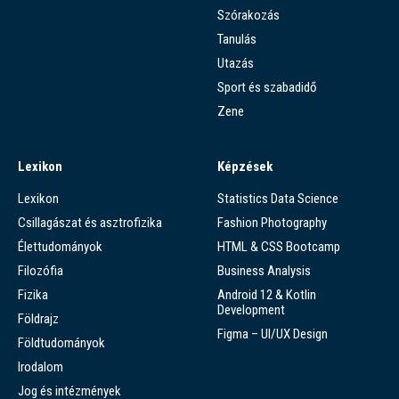
Szórakozás
Tanulás
Utazás
Sport és szabadidő
Zene
Lexikon
Képzések
Lexikon
Statistics Data Science
Csillagászat és asztrofizika
Fashion Photography
Élettudományok
HTML & CSS Bootcamp
Filozófia
Business Analysis
Fizika
Android 12 & Kotlin
Development
Földrajz
Figma – UI/UX Design
Földtudományok
Irodalom
Jog és intézmények