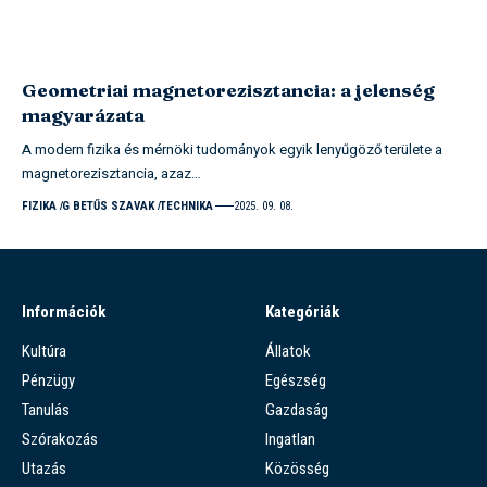
Geometriai magnetorezisztancia: a jelenség
magyarázata
A modern fizika és mérnöki tudományok egyik lenyűgöző területe a
magnetorezisztancia, azaz…
FIZIKA
G BETŰS SZAVAK
TECHNIKA
2025. 09. 08.
Információk
Kategóriák
Kultúra
Állatok
Pénzügy
Egészség
Tanulás
Gazdaság
Szórakozás
Ingatlan
Utazás
Közösség