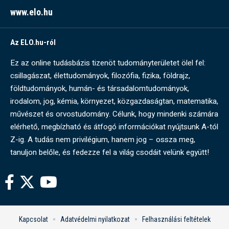
www.elo.hu
Az ELO.hu-ról
Ez az online tudásbázis tizenöt tudományterületet ölel fel:
csillagászat, élettudományok, filozófia, fizika, földrajz,
földtudományok, humán- és társadalomtudományok,
irodalom, jog, kémia, környezet, közgazdaságtan, matematika,
művészet és orvostudomány. Célunk, hogy mindenki számára
elérhető, megbízható és átfogó információkat nyújtsunk A-tól
Z-ig. A tudás nem privilégium, hanem jog – ossza meg,
tanuljon belőle, és fedezze fel a világ csodáit velünk együtt!
Kapcsolat
Adatvédelmi nyilatkozat
Felhasználási feltételek