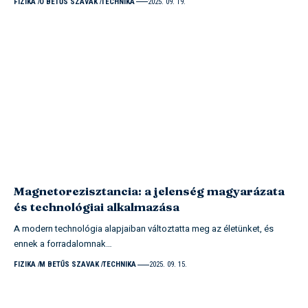
FIZIKA
O BETŰS SZAVAK
TECHNIKA
2025. 09. 19.
Magnetorezisztancia: a jelenség magyarázata
és technológiai alkalmazása
A modern technológia alapjaiban változtatta meg az életünket, és
ennek a forradalomnak…
FIZIKA
M BETŰS SZAVAK
TECHNIKA
2025. 09. 15.