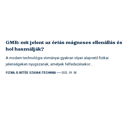
GMR: mit jelent az óriás mágneses ellenállás és
hol használják?
A modern technológia vívmányai gyakran olyan alapvető fizikai
jelenségeken nyugszanak, amelyek felfedezésekor…
FIZIKA
G BETŰS SZAVAK
TECHNIKA
2025. 09. 08.