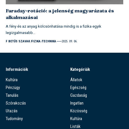
Faraday-rotáció: a jelenség magyarázata és
alkalmazásai
A fény és az anyag kölcsönhatása mindig is a fizika egyik
legizgalmasabb…
F BETŰS SZAVAK
FIZIKA
TECHNIKA
2025. 09. 06.
Információk
Kategóriák
Kultúra
Állatok
Pénzügy
Egészség
Tanulás
Gazdaság
Szórakozás
Ingatlan
Utazás
Közösség
Tudomány
Kultúra
Listák