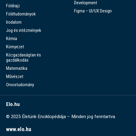
Development
Földrajz
Figma – UI/UX Design
Földtudományok
Irodalom
Jog és intézmények
Kémia
Környezet
Közgazdaságtan és
gazdálkodás
Matematika
Művészet
Orvostudomány
Elo.hu
© 2025 Életünk Enciklopédiája – Minden jog fenntartva.
www.elo.hu