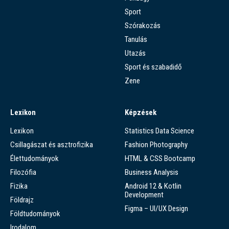
Sport
Szórakozás
Tanulás
Utazás
Sport és szabadidő
Zene
Lexikon
Képzések
Lexikon
Statistics Data Science
Csillagászat és asztrofizika
Fashion Photography
Élettudományok
HTML & CSS Bootcamp
Filozófia
Business Analysis
Fizika
Android 12 & Kotlin
Development
Földrajz
Figma – UI/UX Design
Földtudományok
Irodalom