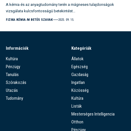
A kémia és az anyagtudomány terén a mágneses tulajdonságok
vizsgálata kulcsfontosságú betekintést…
FIZIKA
KÉMIA
M BETŰS SZAVAK
2025. 09. 15.
Információk
Kategóriák
Kultúra
Állatok
Pénzügy
Egészség
Tanulás
Gazdaság
Szórakozás
Ingatlan
Utazás
Közösség
Tudomány
Kultúra
Listák
Mesterséges Intelligencia
Otthon
Pénzügy