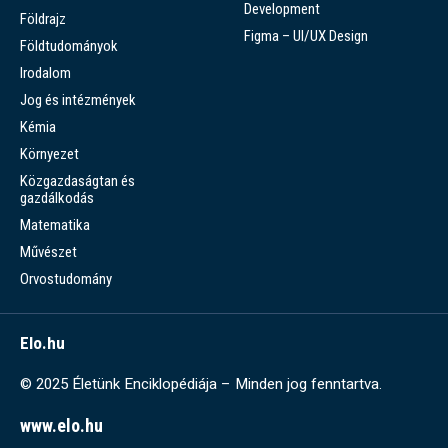
Development
Földrajz
Figma – UI/UX Design
Földtudományok
Irodalom
Jog és intézmények
Kémia
Környezet
Közgazdaságtan és
gazdálkodás
Matematika
Művészet
Orvostudomány
Elo.hu
© 2025 Életünk Enciklopédiája – Minden jog fenntartva.
www.elo.hu