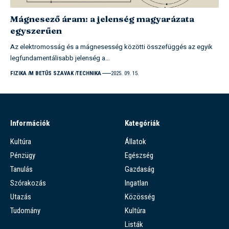
Mágnesező áram: a jelenség magyarázata
egyszerűen
Az elektromosság és a mágnesesség közötti összefüggés az egyik
legfundamentálisabb jelenség a…
FIZIKA
M BETŰS SZAVAK
TECHNIKA
2025. 09. 15.
Információk
Kategóriák
Kultúra
Állatok
Pénzügy
Egészség
Tanulás
Gazdaság
Szórakozás
Ingatlan
Utazás
Közösség
Tudomány
Kultúra
Listák