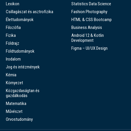
Lexikon
Statistics Data Science
Csillagászat és asztrofizika
Fashion Photography
Élettudományok
HTML & CSS Bootcamp
Filozófia
Business Analysis
Fizika
Android 12 & Kotlin
Development
Földrajz
Figma – UI/UX Design
Földtudományok
Irodalom
Jog és intézmények
Kémia
Környezet
Közgazdaságtan és
gazdálkodás
Matematika
Művészet
Orvostudomány