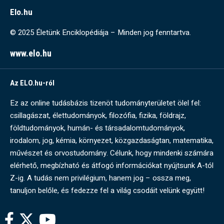
Elo.hu
© 2025 Életünk Enciklopédiája – Minden jog fenntartva.
www.elo.hu
Az ELO.hu-ról
Ez az online tudásbázis tizenöt tudományterületet ölel fel:
csillagászat, élettudományok, filozófia, fizika, földrajz,
földtudományok, humán- és társadalomtudományok,
irodalom, jog, kémia, környezet, közgazdaságtan, matematika,
művészet és orvostudomány. Célunk, hogy mindenki számára
elérhető, megbízható és átfogó információkat nyújtsunk A-tól
Z-ig. A tudás nem privilégium, hanem jog – ossza meg,
tanuljon belőle, és fedezze fel a világ csodáit velünk együtt!