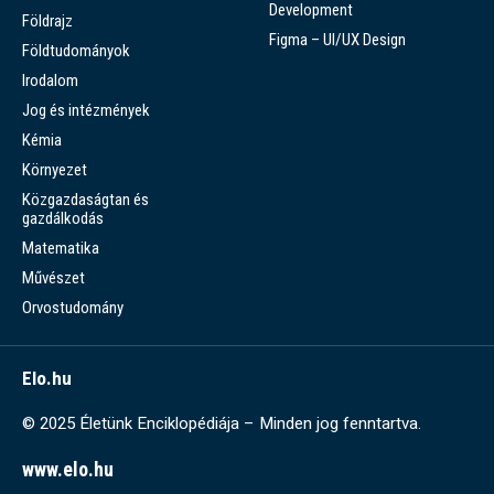
Development
Földrajz
Figma – UI/UX Design
Földtudományok
Irodalom
Jog és intézmények
Kémia
Környezet
Közgazdaságtan és
gazdálkodás
Matematika
Művészet
Orvostudomány
Elo.hu
© 2025 Életünk Enciklopédiája – Minden jog fenntartva.
www.elo.hu