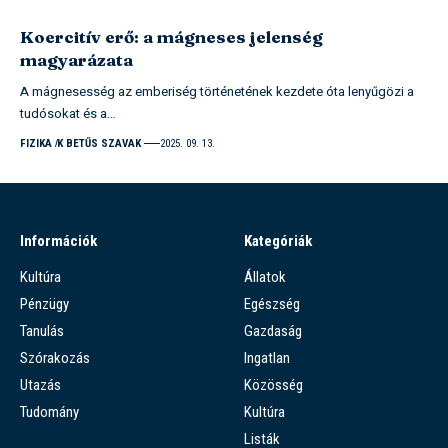
Koercitív erő: a mágneses jelenség
magyarázata
A mágnesesség az emberiség történetének kezdete óta lenyűgözi a
tudósokat és a…
FIZIKA
K BETŰS SZAVAK
2025. 09. 13.
Információk
Kategóriák
Kultúra
Állatok
Pénzügy
Egészség
Tanulás
Gazdaság
Szórakozás
Ingatlan
Utazás
Közösség
Tudomány
Kultúra
Listák