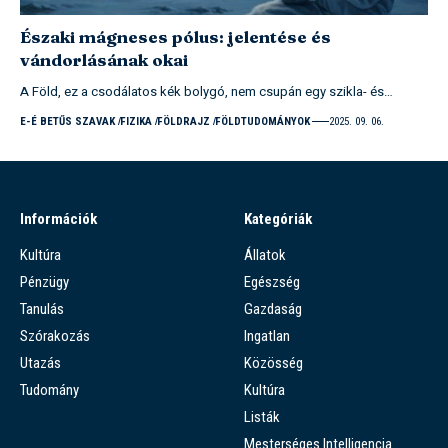
Északi mágneses pólus: jelentése és
vándorlásának okai
A Föld, ez a csodálatos kék bolygó, nem csupán egy szikla- és…
E-É BETŰS SZAVAK
FIZIKA
FÖLDRAJZ
FÖLDTUDOMÁNYOK
2025. 09. 06.
Információk
Kategóriák
Kultúra
Állatok
Pénzügy
Egészség
Tanulás
Gazdaság
Szórakozás
Ingatlan
Utazás
Közösség
Tudomány
Kultúra
Listák
Mesterséges Intelligencia