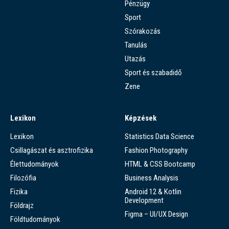
Pénzügy
Sport
Szórakozás
Tanulás
Utazás
Sport és szabadidő
Zene
Lexikon
Képzések
Lexikon
Statistics Data Science
Csillagászat és asztrofizika
Fashion Photography
Élettudományok
HTML & CSS Bootcamp
Filozófia
Business Analysis
Fizika
Android 12 & Kotlin
Development
Földrajz
Figma – UI/UX Design
Földtudományok