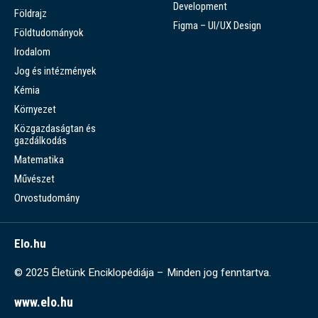
Development
Földrajz
Figma – UI/UX Design
Földtudományok
Irodalom
Jog és intézmények
Kémia
Környezet
Közgazdaságtan és
gazdálkodás
Matematika
Művészet
Orvostudomány
Elo.hu
© 2025 Életünk Enciklopédiája – Minden jog fenntartva.
www.elo.hu