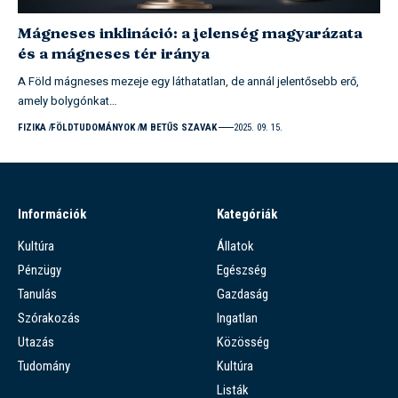
Mágneses inklináció: a jelenség magyarázata
és a mágneses tér iránya
A Föld mágneses mezeje egy láthatatlan, de annál jelentősebb erő,
amely bolygónkat…
FIZIKA
FÖLDTUDOMÁNYOK
M BETŰS SZAVAK
2025. 09. 15.
Információk
Kategóriák
Kultúra
Állatok
Pénzügy
Egészség
Tanulás
Gazdaság
Szórakozás
Ingatlan
Utazás
Közösség
Tudomány
Kultúra
Listák