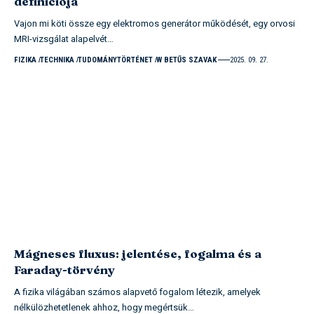
definíciója
Vajon mi köti össze egy elektromos generátor működését, egy orvosi
MRI-vizsgálat alapelvét…
FIZIKA
TECHNIKA
TUDOMÁNYTÖRTÉNET
W BETŰS SZAVAK
2025. 09. 27.
Mágneses fluxus: jelentése, fogalma és a
Faraday-törvény
A fizika világában számos alapvető fogalom létezik, amelyek
nélkülözhetetlenek ahhoz, hogy megértsük…