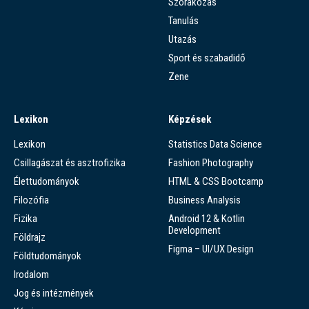
Szórakozás
Tanulás
Utazás
Sport és szabadidő
Zene
Lexikon
Képzések
Lexikon
Statistics Data Science
Csillagászat és asztrofizika
Fashion Photography
Élettudományok
HTML & CSS Bootcamp
Filozófia
Business Analysis
Fizika
Android 12 & Kotlin
Development
Földrajz
Figma – UI/UX Design
Földtudományok
Irodalom
Jog és intézmények