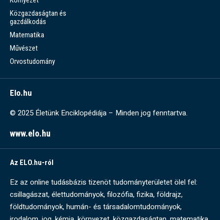
Környezet
Közgazdaságtan és
gazdálkodás
Matematika
Művészet
Orvostudomány
Elo.hu
© 2025 Életünk Enciklopédiája – Minden jog fenntartva.
www.elo.hu
Az ELO.hu-ról
Ez az online tudásbázis tizenöt tudományterületet ölel fel:
csillagászat, élettudományok, filozófia, fizika, földrajz,
földtudományok, humán- és társadalomtudományok,
irodalom, jog, kémia, környezet, közgazdaságtan, matematika,