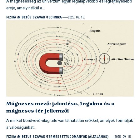
A mágnesesség az univerzum egyik legalapvetőbb és legrejtélyesebb
ereje, amely nélkül a…
FIZIKA
M BETŰS SZAVAK
TECHNIKA
2025. 09. 15.
Mágneses mező: jelentése, fogalma és a
mágneses tér jellemzői
A minket körülvevő világ tele van láthatatlan erőkkel, amelyek formálják
a valóságunkat…
FIZIKA
M BETŰS SZAVAK
TERMÉSZETTUDOMÁNYOK (ÁLTALÁNOS)
2025. 09. 15.