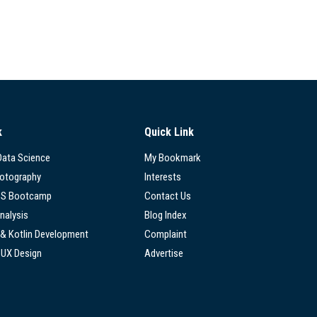
k
Quick Link
 Data Science
My Bookmark
hotography
Interests
SS Bootcamp
Contact Us
nalysis
Blog Index
 & Kotlin Development
Complaint
/UX Design
Advertise