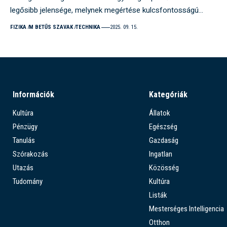
legősibb jelensége, melynek megértése kulcsfontosságú…
FIZIKA
M BETŰS SZAVAK
TECHNIKA
2025. 09. 15.
Információk
Kategóriák
Kultúra
Állatok
Pénzügy
Egészség
Tanulás
Gazdaság
Szórakozás
Ingatlan
Utazás
Közösség
Tudomány
Kultúra
Listák
Mesterséges Intelligencia
Otthon