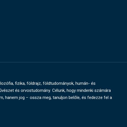
ilozófia, fizika, földrajz, földtudományok, humán- és
művészet és orvostudomány. Célunk, hogy mindenki számára
um, hanem jog – ossza meg, tanuljon belőle, és fedezze fel a