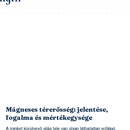
Mágneses térerősség: jelentése,
fogalma és mértékegysége
A minket körülvevő világ tele van olyan láthatatlan erőkkel,