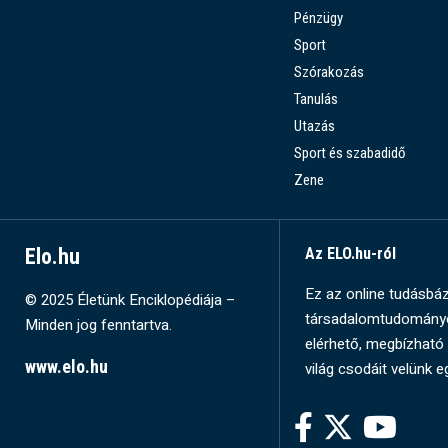
Pénzügy
Sport
Szórakozás
Tanulás
Utazás
Sport és szabadidő
Zene
Elo.hu
Az ELO.hu-ról
Ez az online tudásbázi
© 2025 Életünk Enciklopédiája –
társadalomtudományok
Minden jog fenntartva.
elérhető, megbízható 
www.elo.hu
világ csodáit velünk e