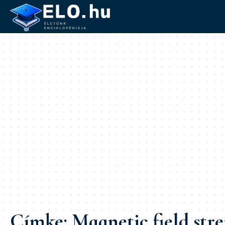
Címke:
Magnetic field str