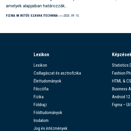
amelyek alapjaiban határozzák…
FIZIKA
M BETŰS SZAVAK
TECHNIKA
2025. 09. 15.
Lexikon
Képzése
Lexikon
Statistics
Csillagászat és asztrofizika
Fashion P
Élettudományok
HTML & C
Filozófia
Business A
Fizika
Android 12
Földrajz
Figma – UI
Földtudományok
Irodalom
Jog és intézmények