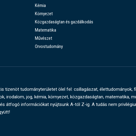
Kémia
Környezet
Közgazdaságtan és gazdálkodás
Matematika
Művészet
Orvostudomány
s tizenöt tudományterületet ölel fel: csillagászat, élettudományok, f
, irodalom, jog, kémia, környezet, közgazdaságtan, matematika, 
és átfogó információkat nyújtsunk A-tól Z-ig. A tudás nem privilégi
gyütt!